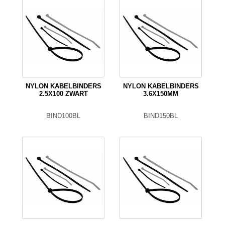
NYLON KABELBINDERS
NYLON KABELBINDERS
2.5X100 ZWART
3.6X150MM
BIND100BL
BIND150BL