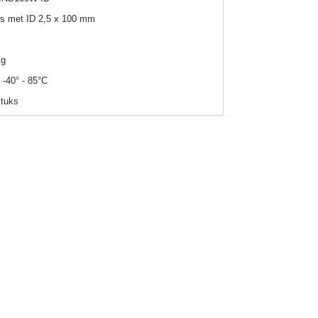
rs met ID 2,5 x 100 mm
kg
 -40° - 85°C
stuks