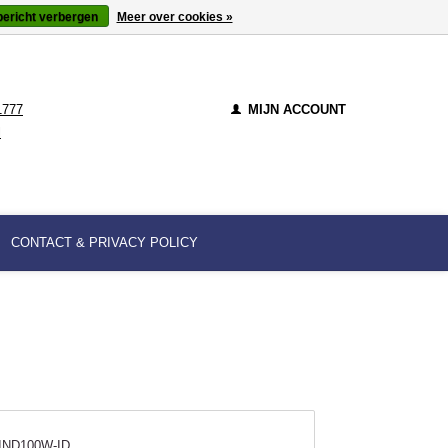
bericht verbergen
Meer over cookies »
1777
MIJN ACCOUNT
l
CONTACT & PRIVACY POLICY
IND100W-ID