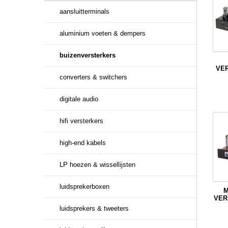
aansluitterminals
aluminium voeten & dempers
buizenversterkers
VE
converters & switchers
digitale audio
hifi versterkers
high-end kabels
LP hoezen & wissellijsten
luidsprekerboxen
M
VER
luidsprekers & tweeters