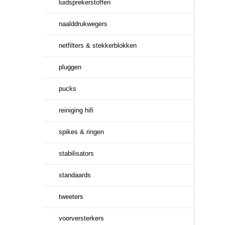
luidsprekerstoffen
naalddrukwegers
netfilters & stekkerblokken
pluggen
pucks
reiniging hifi
spikes & ringen
stabilisators
standaards
tweeters
voorversterkers