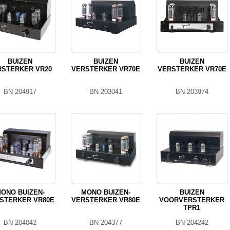
BUIZEN
BUIZEN
BUIZEN
RSTERKER VR20
VERSTERKER VR70E
VERSTERKER VR70E
BN 204917
BN 203041
BN 203974
ONO BUIZEN-
MONO BUIZEN-
BUIZEN
STERKER VR80E
VERSTERKER VR80E
VOORVERSTERKER
TPR1
BN 204042
BN 204377
BN 204242