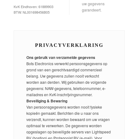
uw gegevens
KvK Eindhoven: 61889903
garandeert.
BTW: NL001698456B05
PRIVACYVERKLARING
Ons gebruik van verzamelde gegevens
Bots Electronics verwerkt persoonsgegevens op
grond van een gerechtvaardigd commercieel
belang. Uw gegevens zullen nooit verkocht
worden aan derden. Wij gebruiken de volgende
gegevens: NAW-gegevens, telefoonnummer, e-
mailadres en KvK-inschrijvingsnummer.
Beveiliging & Bewaring
Van persoonsgegevens worden nooit fysieke
kopieën gemaakt. Berichten die u naar ons
verzendt, kunnen worden bewaard om uw vragen
optimaal te verwerken. De gegevens worden
opgeslagen op beveiligde servers van Lightspeed
BV (hosting) en Protagonist BV (e-mail). Voor