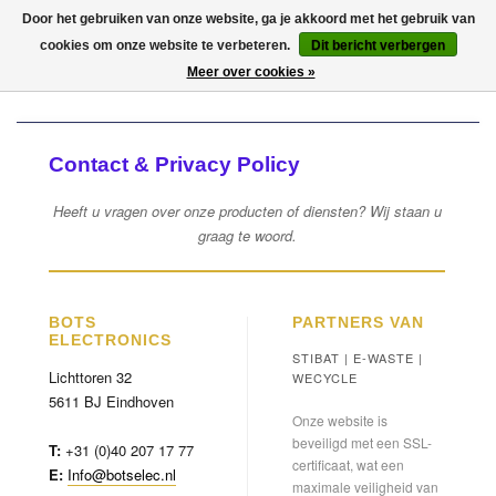
Door het gebruiken van onze website, ga je akkoord met het gebruik van
cookies om onze website te verbeteren.
Dit bericht verbergen
MIJN ACCOUNT
Meer over cookies »
Contact & Privacy Policy
Heeft u vragen over onze producten of diensten? Wij staan u
graag te woord.
BOTS
PARTNERS VAN
ELECTRONICS
STIBAT | E-WASTE |
Lichttoren 32
WECYCLE
5611 BJ Eindhoven
Onze website is
beveiligd met een SSL-
T:
+31 (0)40 207 17 77
certificaat, wat een
E:
Info@botselec.nl
maximale veiligheid van