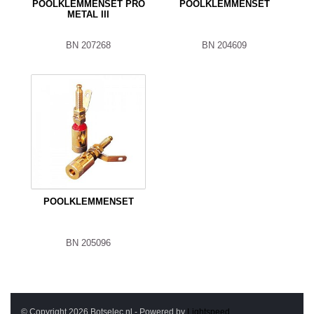
POOLKLEMMENSET PRO
POOLKLEMMENSET
METAL III
BN 207268
BN 204609
POOLKLEMMENSET
BN 205096
© Copyright 2026 Botselec.nl - Powered by
Lightspeed