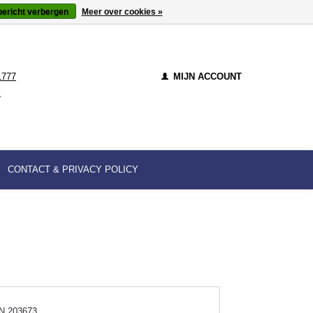
bericht verbergen
Meer over cookies »
1777
MIJN ACCOUNT
l
CONTACT & PRIVACY POLICY
N 203673