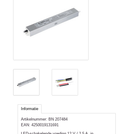
Informatie
Artikelnummer:
BN 207484
EAN:
4250019131691
LED-schakelende voeding 12 V / 2,5 A, in