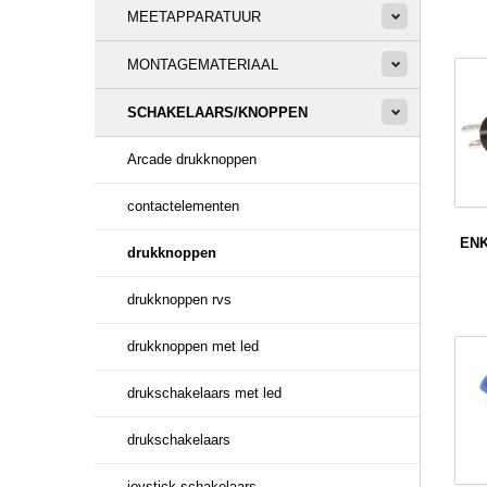
MEETAPPARATUUR
MONTAGEMATERIAAL
SCHAKELAARS/KNOPPEN
Arcade drukknoppen
contactelementen
EN
drukknoppen
drukknoppen rvs
drukknoppen met led
drukschakelaars met led
drukschakelaars
joystick schakelaars