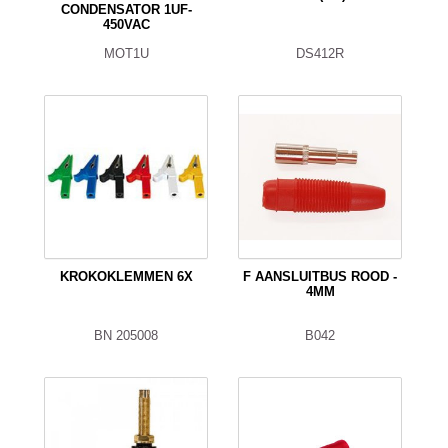
CONDENSATOR 1UF-
450VAC
MOT1U
DS412R
KROKOKLEMMEN 6X
F AANSLUITBUS ROOD -
4MM
BN 205008
B042