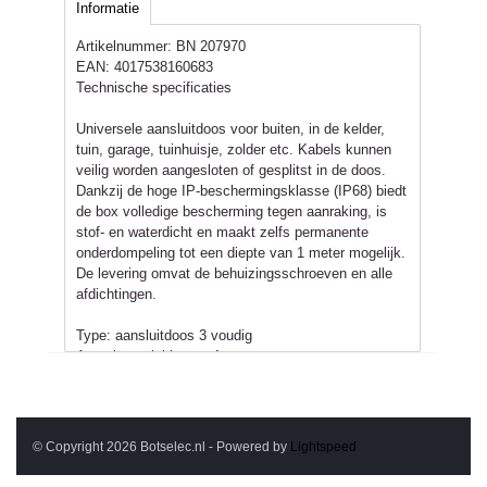
Informatie
Artikelnummer:
BN 207970
EAN:
4017538160683
Technische specificaties
Universele aansluitdoos voor buiten, in de kelder,
tuin, garage, tuinhuisje, zolder etc. Kabels kunnen
veilig worden aangesloten of gesplitst in de doos.
Dankzij de hoge IP-beschermingsklasse (IP68) biedt
de box volledige bescherming tegen aanraking, is
stof- en waterdicht en maakt zelfs permanente
onderdompeling tot een diepte van 1 meter mogelijk.
De levering omvat de behuizingsschroeven en alle
afdichtingen.
Type: aansluitdoos 3 voudig
Aantal aansluitingen: 4
Type aansluiting: kabelwartel (voor kabeldiameter
ca. 4 - 13 mm)
Materiaal: kunststof (ABS)
Afmetingen: ca. 155 x 153 x 61 mm (doos 119,5 x
© Copyright 2026 Botselec.nl - Powered by
Lightspeed
99,5 x 49 mm)
Materiaaldikte: ca. 3,8 mm