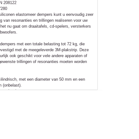
N 208122
7280
iliconen elastomeer dempers kunt u eenvoudig zeer
g van resonanties en trillingen realiseren voor uw
f het nu gaat om draaitafels, cd-spelers, versterkers
ubwoofers.
 dempers met een totale belasting tot 72 kg, die
vestigd met de meegeleverde 3M-plakstrip. Deze
urlijk ook geschikt voor vele andere apparaten of
gewenste trillingen of resonanties moeten worden
cilindrisch, met een diameter van 50 mm en een
 (onbelast).
vat vier dempers.