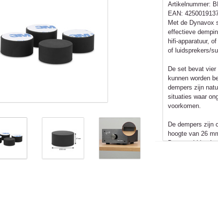
Artikelnummer:
B
EAN:
425001913
Met de Dynavox s
effectieve dempin
hifi-apparatuur, o
of luidsprekers/s
De set bevat vier
kunnen worden be
dempers zijn natu
situaties waar on
voorkomen.
De dempers zijn 
hoogte van 26 mm
De verpakking be