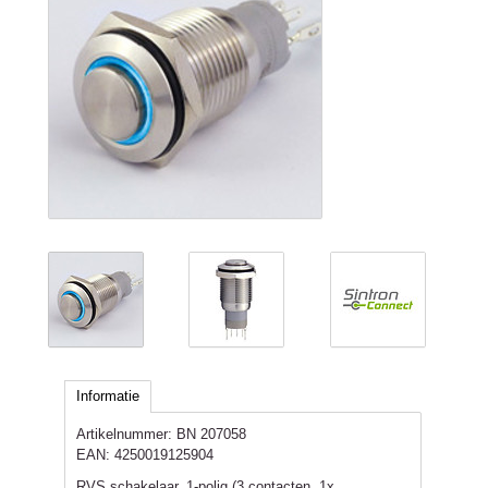
Informatie
Artikelnummer:
BN 207058
EAN:
4250019125904
RVS schakelaar, 1-polig (3 contacten, 1x