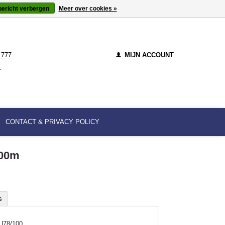
bericht verbergen
Meer over cookies »
1777
MIJN ACCOUNT
l
CONTACT & PRIVACY POLICY
100m
s
U78/100