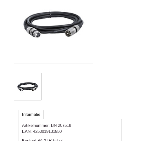
Informatie
Artikelnummer:
BN 207518
EAN:
4250019131950
Kenford PA XLR-kabel