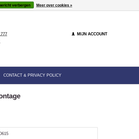
bericht verbergen
Meer over cookies »
1777
MIJN ACCOUNT
l
CONTACT & PRIVACY POLICY
montage
D615