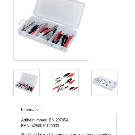
Informatie
Artikelnummer:
BN 207454
EAN:
4250019129933
28-delige krokodilklemmen in praktische opbergdoos