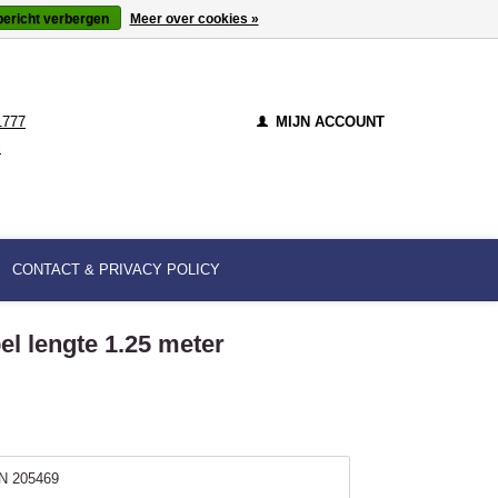
bericht verbergen
Meer over cookies »
1777
MIJN ACCOUNT
l
CONTACT & PRIVACY POLICY
l lengte 1.25 meter
N 205469