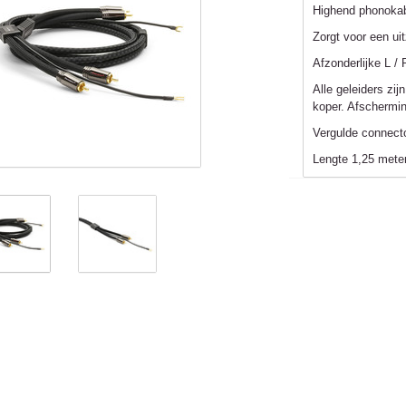
Highend phonoka
Zorgt voor een uit
Afzonderlijke L /
Alle geleiders z
koper. Afschermi
Vergulde connec
Lengte 1,25 mete