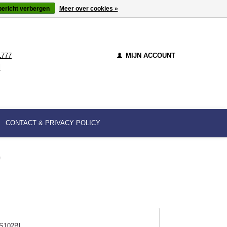
bericht verbergen
Meer over cookies »
1777
MIJN ACCOUNT
l
CONTACT & PRIVACY POLICY
)
S102BL