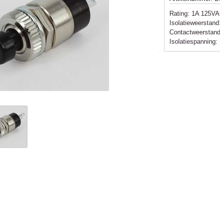
Rating: 1A 125V
Isolatieweersta
Contactweersta
Isolatiespanning