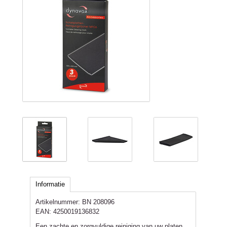
Informatie
Artikelnummer:
BN 208096
EAN:
4250019136832
Een zachte en zorgvuldige reiniging van uw platen