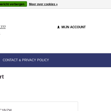
bericht verbergen
Meer over cookies »
1777
MIJN ACCOUNT
l
CONTACT & PRIVACY POLICY
rt
C1B/ZW