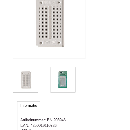
Informatie
Artikelnummer:
BN 203948
EAN:
4250019110726