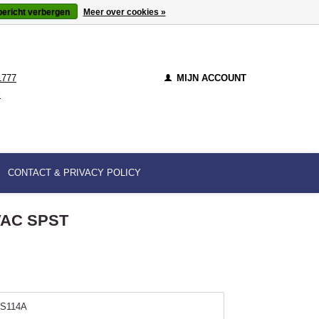
bericht verbergen
Meer over cookies »
1777
MIJN ACCOUNT
l
CONTACT & PRIVACY POLICY
0VAC SPST
S114A