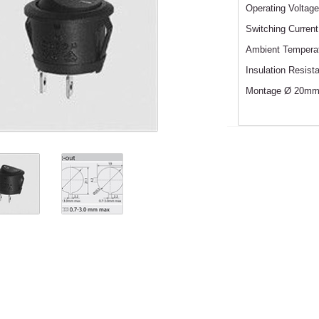
Operating Voltag
Switching Curren
Ambient Temperat
Insulation Resis
Montage Ø 20m