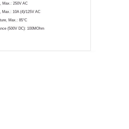
e, Max.: 250V AC
t, Max.: 10A (4)/125V AC
ure, Max.: 85°C
tance (500V DC): 100MOhm
m