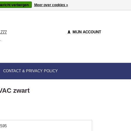
bericht verbergen
Meer over cookies »
1777
MIJN ACCOUNT
l
CONTACT & PRIVACY POLICY
VAC zwart
S95