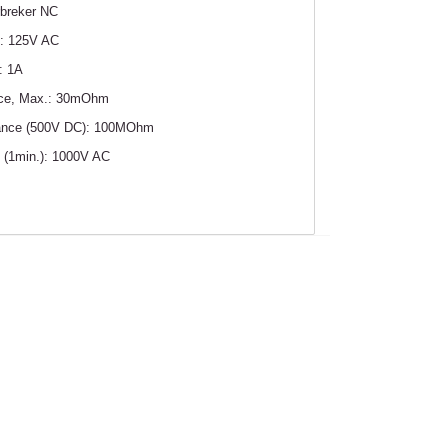
rbreker NC
e: 125V AC
: 1A
nce, Max.: 30mOhm
tance (500V DC): 100MOhm
e (1min.): 1000V AC