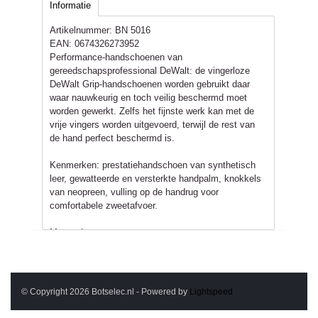
Informatie
Artikelnummer:
BN 5016
EAN:
0674326273952
Performance-handschoenen van
gereedschapsprofessional DeWalt: de vingerloze
DeWalt Grip-handschoenen worden gebruikt daar
waar nauwkeurig en toch veilig beschermd moet
worden gewerkt. Zelfs het fijnste werk kan met de
vrije vingers worden uitgevoerd, terwijl de rest van
de hand perfect beschermd is.
Kenmerken: prestatiehandschoen van synthetisch
leer, gewatteerde en versterkte handpalm, knokkels
van neopreen, vulling op de handrug voor
comfortabele zweetafvoer.
Mmaat L
1 paar
© Copyright 2026 Botselec.nl - Powered by
Lightspeed