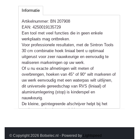
Informatie
Artikelnummer:
BN 207908
EAN:
4250019135729
Een tool met veel functies die in geen enkele
werkplaats mag ontbreken.
Voor professionele resultaten, met de Sintron Tools
30 cm combinatie hoek liniaal bent u optimaal
uitgerust voor zeer nauwkeurige en eenvoudig te
realiseren markeringen op uw werk.
Of u nu exacte afmetingen wilt meten of
overbrengen, hoeken van 45° of 90° wilt markeren of
uw werk eenvoudig met een waterpas wilt uitlijnen,
dit universele gereedschap van RVS (liniaal) of
aluminiumlegering (stop) is kinderspel en
nauwkeurig.
De kleine, geïntegreerde afschrijver helpt bij het
markeren op harde oppervlakken.
Met de stelschroef kan de aanslag stevig en veilig
worden vergrendeld.
Afmetingen L x B x H ca. 305 x 14 x 110 mm.
© Copyright 2026 Botselec.nl - Powered by
Lightspeed