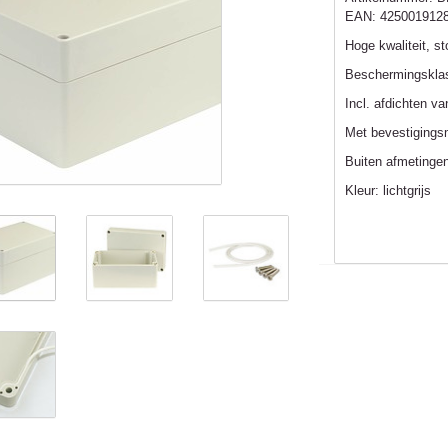
EAN:
425001912
Hoge kwaliteit, s
Beschermingskla
Incl. afdichten v
Met bevestigings
Buiten afmetinge
Kleur: lichtgrijs