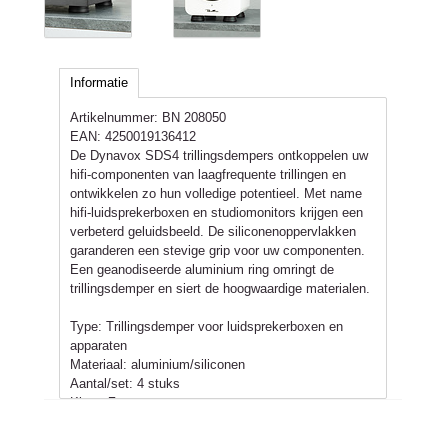
Informatie
Artikelnummer:
BN 208050
EAN:
4250019136412
De Dynavox SDS4 trillingsdempers ontkoppelen uw
hifi-componenten van laagfrequente trillingen en
ontwikkelen zo hun volledige potentieel. Met name
hifi-luidsprekerboxen en studiomonitors krijgen een
verbeterd geluidsbeeld. De siliconenoppervlakken
garanderen een stevige grip voor uw componenten.
Een geanodiseerde aluminium ring omringt de
trillingsdemper en siert de hoogwaardige materialen.
Type: Trillingsdemper voor luidsprekerboxen en
apparaten
Materiaal: aluminium/siliconen
Aantal/set: 4 stuks
Kleur: Zwart
Draagvermogen/stuk: max. 10 kg
Bijzonderheden: Isolerend en ontkoppelend